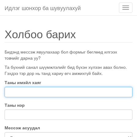
Идлэг шонхор ба шувуулахуй
Нави
чагта
товч
Холбоо барих
Бидэнд мессэж явуулахаар бол формыг бөглөөд илгээх
товчийг дарна уу?
Та бүхний санал шүүмжлэлийг бид бүхэн хүлээн авах болно.
Гэхдээ тэр дор нь танд хариу өгч амжихгүй байх.
Таны имэйл хаяг
Таны нэр
Мессэж асуудал