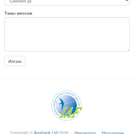
Таны мессэж
Copyright
©
Anatrack Ltd
2026
·
Нөхцөлүүд
·
Нууцлалын