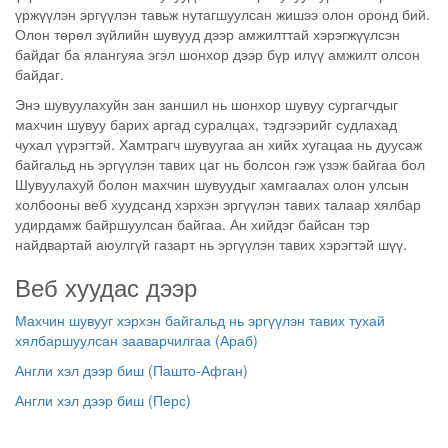
үржүүлэн эргүүлэн тавьж нутагшуулсан жишээ олон оронд бий.
Олон төрөл зүйлийн шувууд дээр амжилттай хэрэгжүүлсэн
байдаг ба ялангуяа эгэл шонхор дээр бүр илүү амжилт олсон
байдаг.
Энэ шувуулахуйн зан заншил нь шонхор шувуу сургагчдыг
махчин шувуу барих аргад суралцах, тэдгээрийг судлахад
чухал үүрэгтэй. Хамтрагч шувуугаа ан хийх хугацаа нь дуусаж
байгальд нь эргүүлэн тавих цаг нь болсон гэж үзэж байгаа бол
Шувуулахуй болон махчин шувуудыг хамгаалах олон улсын
холбооны веб хуудсанд хэрхэн эргүүлэн тавих талаар хялбар
удирдамж байршуулсан байгаа. Ан хийдэг байсан тэр
найдвартай аюулгүй газарт нь эргүүлэн тавих хэрэгтэй шүү.
Веб хуудас дээр
Махчин шувууг хэрхэн байгальд нь эргүүлэн тавих тухай
хялбаршуулсан зааварчилгаа (Араб)
Англи хэл дээр биш (Пашто-Афган)
Англи хэл дээр биш (Перс)