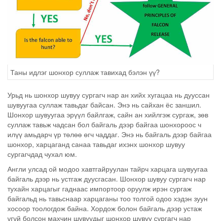
Таны идлэг шонхор суллаж тавихад бэлэн үү?
Урьд нь шонхор шувуу сургагч нар ан хийх хугацаа нь дууссан
шувуугаа суллаж тавьдаг байсан. Энэ нь сайхан ёс заншил.
Шонхор шувуугаа эрүүл байлгаж, сайн ан хийлгэж сургаж, зөв
суллаж тавьж чадсан бол байгаль дээр байгаа шонхороос ч
илүү амьдарч үр төлөө өгч чаддаг. Энэ нь байгаль дээр байгаа
шонхор, харцаганд санаа тавьдаг ихэнх шонхор шувуу
сургагчдад чухал юм.
Англи улсад ой модоо хавтгайруулан тайрч харцага шувуугаа
байгаль дээр нь устгаж дуусгасан. Шонхор шувуу сургагч нар
тухайн харцагыг гаднаас импортоор оруулж ирэн сургаж
байгальд нь тавьснаар харцаганы тоо толгой одоо хэдэн зуун
хосоор тоологдож байна. Хордож болон байгаль дээр устаж
үгүй болсон махчин шувуудыг шонхор шувуу сургагч нар