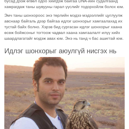
бусад дээж өгвөл одоо хийгдэж байгаа DNA-ийн судалгаанд
хамрагдаж таны шувууны гарал үүслийг тодорхойлж болох юм.
Эмч таны шонхороос энэ төрлийн мэдээ мэдээллийг цуглуулж
авснаар байгаль дээр байгаа идлэг шонхорыг хамгаалахад их
тустай байх болно. Хэрэв бид сургасан идлэг шонхорыг хаана
өсөж бойжсоныг тогтоож чадвал хаана хамгаалалт илүү хийх
шаардлагатайг мэдэж авах юм. Энэ нь танд ч бас ашигтай юм.
Идлэг шонхорыг аюулгүй нисгэх нь