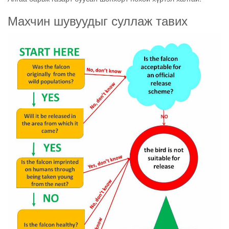
Махчин шувуудыг суллаж тавих