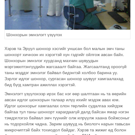
Шонхорын эмнэлэгт үзүүлэх
Хэрэв та Эрүүл шонхор хэсгийг уншсан бол малын эмч таны
шонхорт хичнээн их хэрэгтэй хүн гэдгийг ойлгож авсан байх.
Шонхорын эмнэлэг хуудсанд махчин шувуудын
мэргэжилтэнгүүдийн жагсааалт байгаа. Жагсаалтанд ороогүй
таны мэддэг эмнэлэг байвал бидэнтэй холбоо барина уу.
Зэрлэг идлэг шонхор, сургасан шонхор шувууг хамгаалахад
бид бүгд хамтран ажиллах хэрэгтэй.
Эмнэлэгт үзүүлэхээр ирэх бас нэг өөр шалтгаан нь та өөрийн
авсан идлэг шонхорын талаар илүү ихийг мэдэж авах юм.
Идлэг шонхорыг хамгаалах олон төрлийн судалгаа хийгдэж
байгаа тул таны шонхорт харагдаагүй далд байсан ямар нэгэн
тэмдэглэгээ байвал эмч түүнийг олж илрүүлж хаана бойжсоныг
нь тодорхойлж чадна. Зарим шувууд нь биологч нарын тавьсан
микрочиптэй байх тохиодол байдаг. Хэрэв та жижиг өд болон