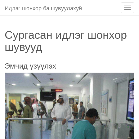
Идлэг шонхор ба шувуулахуй
Нави
чагта
товч
Сургасан идлэг шонхор
шувууд
Эмчид үзүүлэх