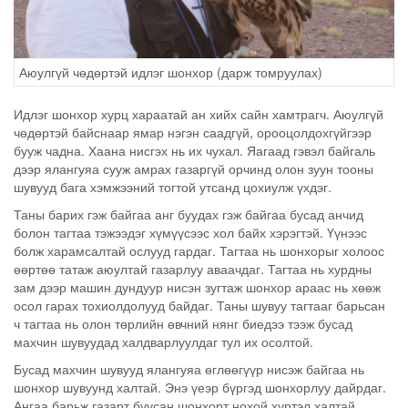
Аюулгүй чөдөртэй идлэг шонхор (дарж томруулах)
Идлэг шонхор хурц хараатай ан хийх сайн хамтрагч. Аюулгүй
чөдөртэй байснаар ямар нэгэн саадгүй, орооцолдохгүйгээр
бууж чадна. Хаана нисгэх нь их чухал. Яагаад гэвэл байгаль
дээр ялангуяа сууж амрах газаргүй орчинд олон зуун тооны
шувууд бага хэмжээний тогтой утсанд цохиулж үхдэг.
Таны барих гэж байгаа анг буудах гэж байгаа бусад анчид
болон тагтаа тэжээдэг хүмүүсээс хол байх хэрэгтэй. Үүнээс
болж харамсалтай ослууд гардаг. Тагтаа нь шонхорыг холоос
өөртөө татаж аюултай газарлуу аваачдаг. Тагтаа нь хурдны
зам дээр машин дундуур нисэн зугтаж шонхор араас нь хөөж
осол гарах тохиолдолууд байдаг. Таны шувуу тагтааг барьсан
ч тагтаа нь олон төрлийн өвчний нянг биедээ тээж бусад
махчин шувуудад халдварлуулдаг тул их осолтой.
Бусад махчин шувууд ялангуяа өглөөгүүр нисэж байгаа нь
шонхор шувуунд халтай. Энэ үеэр бүргэд шонхорлуу дайрдаг.
Ангаа барьж газарт буусан шонхорт нохой хүртэл халтай.