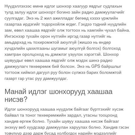
Нүүдэллэхээс өмнө идлэг шонхор хаагуур явдгыг судлахын
тулд залуу идлэг шонхорт богино зайн радио дамжуулагчийг
суулгадаг. Энэ нь 2 жил ажилладаг бөгөөд хэзээ үржлийн
газартаа ирдэгийг тодорхойлж өгдөг. Гэхдээ тэдний нүүдлийн
зам, өвөл хаашаа явдгийг олж тогтоох нь хамгийн чухал байна.
Ингэснээр тухайн орон нутгийн иргэд газар нутгийг нь
амьдархад нь тохиромжтой аюулгүй (жишээ нь өндөр
хүчдэлийн цахилгааны шугамыг аюулгүй болгох) болгоход
хамтран оролцоход нь дэмжлэг үзүүлэх хэрэгтэй. Шонхор
шувуудыг өвөл хаашаа явдгийг олж мэдэх шинэ радио
дамжуулагч төхөөрөмж бий болсон. Энэ нь GPS байршлыг
тогтоож хиймэл дагуул руу болон сүлжээ барих боломжтой
газарт гар утас руу дамжуулдаг.
Манай идлэг шонхорууд хаашаа
нисэв?
Идлэг шонхорууд хаашаа нүүдэлж байгааг бүртгэхийг хүсэж
байвал та тоног төхөөрөмжийн зардал, утасны тооцоонд
хандив өргөж болно. Тухайн шувуу хаашаа нисэж байгааг
энэхүү веб хуудсаар дамжуулан харуулах болно. Хандив гэсэн
товчлуур дээр дарж бусад холбогдох нарийн мэдээллийг