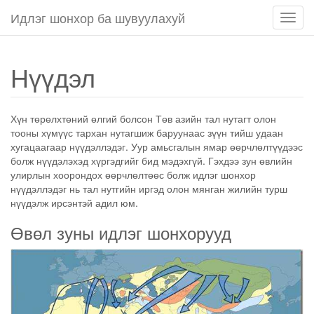
Идлэг шонхор ба шувуулахуй
Нави
чагта
товч
Нүүдэл
Хүн төрөлхтөний өлгий болсон Төв азийн тал нутагт олон
тооны хүмүүс тархан нутагшиж баруунаас зүүн тийш удаан
хугацаагаар нүүдэллэдэг. Уур амьсгалын ямар өөрчлөлтүүдээс
болж нүүдэлэхэд хүргэдгийг бид мэдэхгүй. Гэхдээ зун өвлийн
улирлын хоорондох өөрчлөлтөөс болж идлэг шонхор
нүүдэллэдэг нь тал нутгийн иргэд олон мянган жилийн турш
нүүдэлж ирсэнтэй адил юм.
Өвөл зуны идлэг шонхорууд