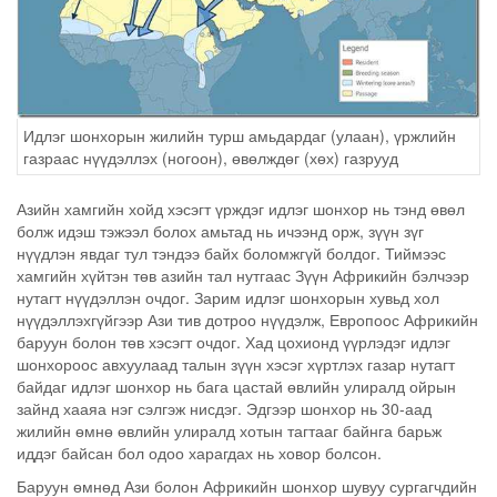
Идлэг шонхорын жилийн турш амьдардаг (улаан), үржлийн
газраас нүүдэллэх (ногоон), өвөлждөг (хөх) газрууд
Азийн хамгийн хойд хэсэгт үрждэг идлэг шонхор нь тэнд өвөл
болж идэш тэжээл болох амьтад нь ичээнд орж, зүүн зүг
нүүдлэн явдаг тул тэндээ байх боломжгүй болдог. Тиймээс
хамгийн хүйтэн төв азийн тал нутгаас Зүүн Африкийн бэлчээр
нутагт нүүдэллэн очдог. Зарим идлэг шонхорын хувьд хол
нүүдэллэхгүйгээр Ази тив дотроо нүүдэлж, Европоос Африкийн
баруун болон төв хэсэгт очдог. Хад цохионд үүрлэдэг идлэг
шонхороос авхуулаад талын зүүн хэсэг хүртлэх газар нутагт
байдаг идлэг шонхор нь бага цастай өвлийн улиралд ойрын
зайнд хааяа нэг сэлгэж нисдэг. Эдгээр шонхор нь 30-аад
жилийн өмнө өвлийн улиралд хотын тагтааг байнга барьж
иддэг байсан бол одоо харагдах нь ховор болсон.
Баруун өмнөд Ази болон Африкийн шонхор шувуу сургагчдийн