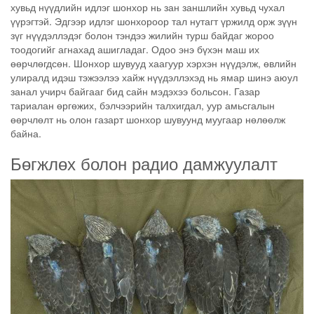
хувьд нүүдлийн идлэг шонхор нь зан заншлийн хувьд чухал
үүрэгтэй. Эдгээр идлэг шонхороор тал нутагт үржилд орж зүүн
зүг нүүдэллэдэг болон тэндээ жилийн турш байдаг жороо
тоодогийг агнахад ашигладаг. Одоо энэ бүхэн маш их
өөрчлөгдсөн. Шонхор шувууд хаагуур хэрхэн нүүдэлж, өвлийн
улиралд идэш тэжээлээ хайж нүүдэллэхэд нь ямар шинэ аюул
занал учирч байгааг бид сайн мэдэхээ больсон. Газар
тариалан өргөжих, бэлчээрийн талхигдал, уур амьсгалын
өөрчлөлт нь олон газарт шонхор шувуунд муугаар нөлөөлж
байна.
Бөгжлөх болон радио дамжуулалт