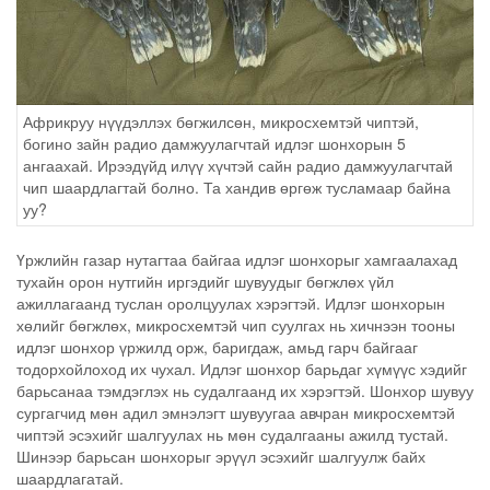
Африкруу нүүдэллэх бөгжилсөн, микросхемтэй чиптэй,
богино зайн радио дамжуулагчтай идлэг шонхорын 5
ангаахай. Ирээдүйд илүү хүчтэй сайн радио дамжуулагчтай
чип шаардлагтай болно. Та хандив өргөж тусламаар байна
уу?
Үржлийн газар нутагтаа байгаа идлэг шонхорыг хамгаалахад
тухайн орон нутгийн иргэдийг шувуудыг бөгжлөх үйл
ажиллагаанд туслан оролцуулах хэрэгтэй. Идлэг шонхорын
хөлийг бөгжлөх, микросхемтэй чип суулгах нь хичнээн тооны
идлэг шонхор үржилд орж, баригдаж, амьд гарч байгааг
тодорхойлоход их чухал. Идлэг шонхор барьдаг хүмүүс хэдийг
барьсанаа тэмдэглэх нь судалгаанд их хэрэгтэй. Шонхор шувуу
сургагчид мөн адил эмнэлэгт шувуугаа авчран микросхемтэй
чиптэй эсэхийг шалгуулах нь мөн судалгааны ажилд тустай.
Шинээр барьсан шонхорыг эрүүл эсэхийг шалгуулж байх
шаардлагатай.