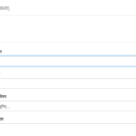
 कला)
ल
म
 विषय
ेश