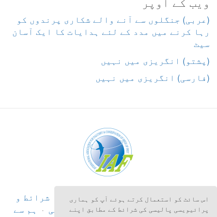
ویب کے اوپر
‎(عربی) جنگلوں سے آنے والے شکاری پرندوں کو
رہا کرنے میں مدد کے لئے ہدایات کا ایک آسان
سیٹ
حق اشاعت
©
2026
Anatrack Ltd
·
شرائط و
اس سائٹ کو استعمال کرتے ہوئے آپ کو ہماری
ضوابط
·
زازداری کی حکمت عملی
·
ہم سے
پرائیویسی پالیسی کی شرائط کے مطابق اپنے