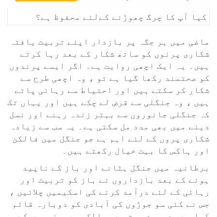
کیا آپ کا چرگ چھوڑنے کےلئے محفوظ ہے؟
ماضی میں ہر جگہ پر بازدار اپنے تربیت یافتہ
شکاری پرنوں کو ساتھ شکار کے بعد رہا کرتے
ہیں۔ یہ ایک اچھی روایت ہے۔ اگر ایسے پرندوں
کو صحتمند رکھا گیا ہے تو ، وہ اچھی طرح سے
شکار کر سکتے ہیں اور احتیاط سے رہائی پاتے
ہیں ، وہ جنگلی سے قرض لے چکے ہیں اور یہاں تک
کہ جنگلی جانوروں سے بہتر زندہ رہنے اور نسل
دینے میں بھی مدد مل سکتی ہے۔ یہ سب سے زیادہ
شکاری پروں کے لئے اہم ہے جو جنگل میں فالکن
اور ہاکس کا بہت خیال رکھتے ہیں۔
برطانیہ میں جنگل ہٹانے اور باز کے ناپید
ہونے کے بعد بازداروں نے باز کو تربیت اور
رہائی کے لئے درآمد کرنے کی اسکیمیں چلائیں ،
جس نے کئی سو جوڑوں کی آبادی کو دوبارہ قائم
کیا ہے۔ دوسرے بہت سے ممالک میں ، زہروں کے