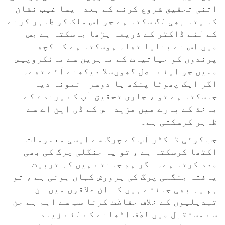
اتنی تحقیق شروع کرنے کے بعد ایسا غیب نشان
کا پتا بھی لگ سکتا ہے جو اس ملک کو ظاہر کرنے
کے لئے ڈاکٹر کے ذریعہ پڑھا جاسکتا ہے جس
میں اس نے بنایا تھا۔ ہوسکتا ہے کہ کچھ
پرندوں کو حیاتیات کے ماہرین سے مائکروچپس
ملیں جو اپنے اصل گھوںسلا دیکھنے آئے تھے۔
اگر ایک چھوٹا پنکھ یا دوسرا نمونہ دیا
جاسکتا ہے تو ، جاری تحقیق آپ کے پرندے کے
ماخذ کے بارے میں مزید اس کے ڈی این اے سے
ظاہر کرسکتی ہے۔
جب کوئی ڈاکٹر آپ کے چرگ سے ایسی معلومات
اکٹھا کرسکتا ہے ، تو یہ جنگلی چرگ کی بھی
مدد کرتا ہے۔ اگر ہم جانتے ہیں کہ تربیت
یافتہ جنگلی چرگ کی پرورش کہاں ہوئی ہے ، تو
ہم یہ بھی جانتے ہیں کہ ان علاقوں میں ان
تبدیلیوں کے خلاف حفاظت کرنا سب سے اہم ہے جن
سے مستقبل میں لطف اٹھانے کے لئے زیادہ