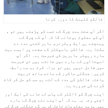
فالکن کلینک کا دورہ کرنا
اگر آپ صحت مند چرگ کے حصے کو پڑھتے ہیں تو ،
آپ کو معلوم ہوجائے گا کہ آپ کے چرگ کے
پہنچتے ہی ایک ویٹرنری ماہر کتنی مدد دے
سکتا ہے۔ فالکن ہاسپٹلز کے صفحے پر ایسے بہت
سارے ریپٹر ماہرین کی فہرست ہے۔ اگر آپ
اسپتالوں کے بارے میں جانتے ہیں تو فہرست
میں شامل نہیں ہیں تو براہ کرم ہم سے رابطہ
کریں۔ جنگلی ساکرز کے ساتھ ساتھ تربیت
یافتہ فالکن کی مدد کے لئے ہم سب کو مل کر کام
کرنے کی ضرورت ہے۔
اپنے چرگ کو ڈاکٹر کے پاس لے جانے کی ایک اور
اچھی وجہ یہ ہے کہ آپ اپنے نئے چرگ کے بارے
میں مزید معلومات حاصل کریں گے جنگلی چرگ کی