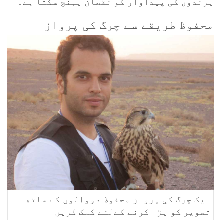
پرندوں کی پیداوار کو نقصان پہنچ سکتا ہے۔
محفوظ طریقے سے چرگ کی پرواز
ایک چرگ کی پرواز محفوظ دووالوں کے ساتھ
تصویر کو پڑا کرنے کےلئے کلک کریں