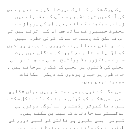
ایک چرگ شکار کا ایک حیرت انگیز ساتھی ہے جس
کی آنکھیں تیز نظروں سے آپ کے مقابلے میں
زیادہ دیکھنے کے لئے ہیں۔ اس کی پرواز سے
محفوظ جیسیوں کے ساتھ جب اس کے اترتے ہیں تو
اس فالکن کے پھنس جانے کا کوئی خطرہ نہیں
ہے۔ واقعی محتاط رہنا ضروری ہے جہاں پرندوں
کو اڑایا جاتا ہے ، کیونکہ جنگلی میں بہت
سارے سینکڑوں مڈ وولٹیج بجلی سے چلنے والی
بجلی کی لائنوں پر بجلی کا شکار ہوجاتے ہیں ،
خاص طور پر جہاں پردوں کے دیگر امکانات
موجود نہیں ہیں۔
اسی جگہ کے قریب بھی محتاط رہیں جہاں شکاری
بھی اسی شکار کو گولی مارنے کے لئے نکل سکتے
ہیں ، یا کبوتر رکھنے والے لوگ۔ دونوں ہی
بدقسمتی سے حادثات کا سبب بن سکتے ہیں۔
کبوتر ایسی جگہوں پر فالکن کو لمبی دوری کی
طرف راغب کرسکتے ہیں جو محفوظ نہیں ہیں۔