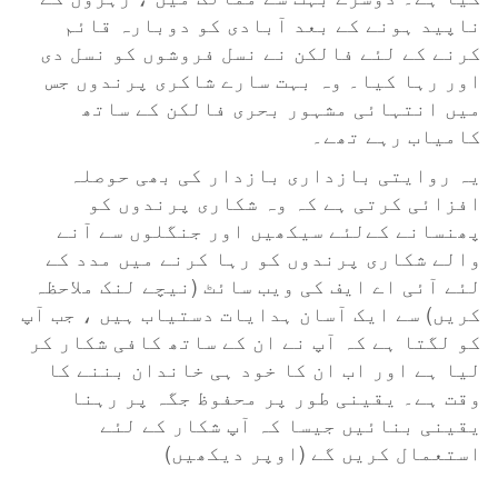
ناپید ہونے کے بعد آبادی کو دوبارہ قائم
کرنے کے لئے فالکن نے نسل فروشوں کو نسل دی
اور رہا کیا۔ وہ بہت سارے شاکری پرندوں جس
میں انتہائی مشہور بحری فالکن کے ساتھ
کامیاب رہے تھے۔
یہ روایتی بازداری بازدار کی بھی حوصلہ
افزائی کرتی ہے کہ وہ شکاری پرندوں کو
پھنسانے کےلئے سیکھیں اور جنگلوں سے آنے
والے شکاری پرندوں کو رہا کرنے میں مدد کے
لئے آئی اے ایف کی ویب سائٹ (نیچے لنک ملاحظہ
کریں) سے ایک آسان ہدایات دستیاب ہیں ، جب آپ
کو لگتا ہے کہ آپ نے ان کے ساتھ کافی شکار کر
لیا ہے اور اب ان کا خود ہی خاندان بننے کا
وقت ہے۔ یقینی طور پر محفوظ جگہ پر رہنا
یقینی بنائیں جیسا کہ آپ شکار کے لئے
استعمال کریں گے (اوپر دیکھیں)